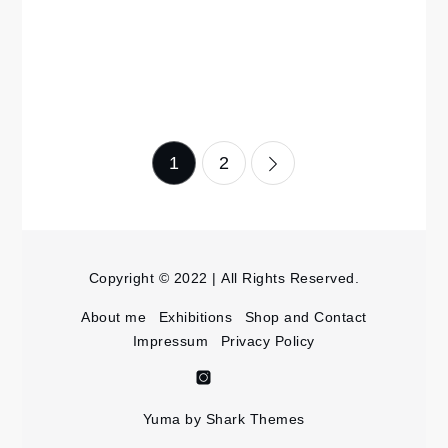
Seitennummerierun
1
2
der
Beiträge
Copyright © 2022 | All Rights Reserved.
About me
Exhibitions
Shop and Contact
Impressum
Privacy Policy
Anna
Anna
Salto
Marshall
Yuma by
Shark Themes
on
Kinderbuch