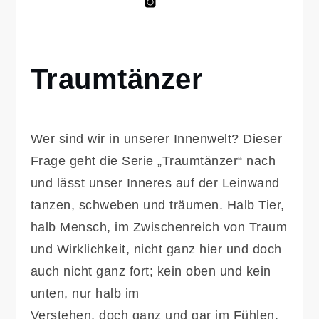
Anna
Anna
Salto
Marshall
on
Kinderbuch
Intsagram
Traumtänzer
Home
Leinwand
Traumtänzer
Wer sind wir in unserer Innenwelt? Dieser
Frage geht die Serie „Traumtänzer“ nach
und lässt unser Inneres auf der Leinwand
tanzen, schweben und träumen. Halb Tier,
halb Mensch, im Zwischenreich von Traum
und Wirklichkeit, nicht ganz hier und doch
auch nicht ganz fort; kein oben und kein
unten, nur halb im
Verstehen, doch ganz und gar im Fühlen,