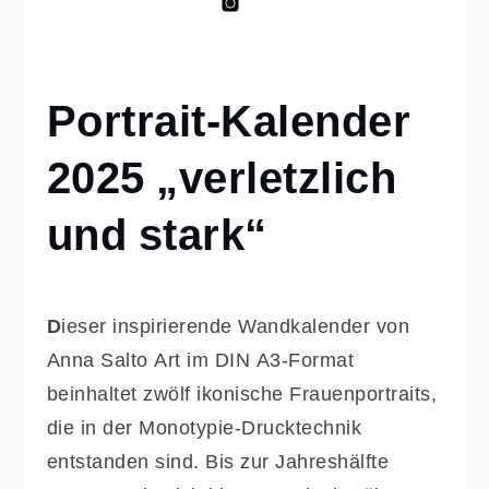
Anna
Anna
Salto
Marshall
on
Kinderbuch
Intsagram
Portrait-Kalender
Home
Printprodukte
2025 „verletzlich
Portrait-
Kalender
2025
und stark“
„verletzlich
und stark“
D
ieser inspirierende Wandkalender von
Anna Salto Art im DIN A3-Format
beinhaltet zwölf ikonische Frauenportraits,
die in der Monotypie-Drucktechnik
entstanden sind. Bis zur Jahreshälfte